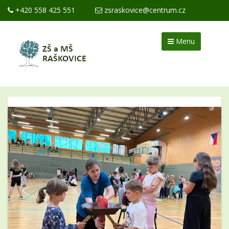
+420 558 425 551
zsraskovice@centrum.cz
Menu