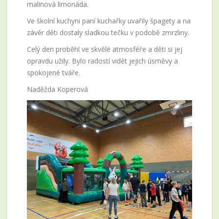
malinová limonáda.
Ve školní kuchyni paní kuchařky uvařily špagety a na
závěr děti dostaly sladkou tečku v podobě zmrzliny.
Celý den proběhl ve skvělé atmosféře a děti si jej
opravdu užily. Bylo radostí vidět jejich úsměvy a
spokojené tváře.
Naděžda Koperová