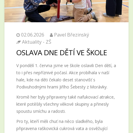
02.06.2026
Pavel Březinský
Aktuality - ZŠ
OSLAVA DNE DĚTÍ VE ŠKOLE
V pondělí 1. června jsme ve škole oslavili Den dětí, a
to i přes nepříznivé počasí. Akce probíhala v naší
hale, kde na děti čekalo deset stanovišť s
Podivuhodnými hrami Jiřího Šebesty z Morávky.
Kromě her byly připraveny také nafukovací atrakce,
které potěšily všechny věkové skupiny a přinesly
spoustu smíchu a radosti.
Pro ty, kteří měli chuť na něco sladkého, byla
připravena raškovická cukrová vata a osvěžující