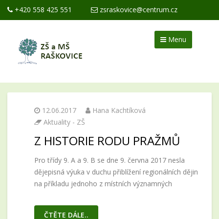
+420 558 425 551
zsraskovice@centrum.cz
Menu
12.06.2017
Hana Kachtíková
Aktuality - ZŠ
Z HISTORIE RODU PRAŽMŮ
Pro třídy 9. A a 9. B se dne 9. června 2017 nesla
dějepisná výuka v duchu přiblížení regionálních dějin
na příkladu jednoho z místních významných
ČTĚTE DÁLE..