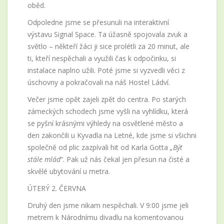
oběd.
Odpoledne jsme se přesunuli na interaktivní
výstavu Signal Space. Ta úžasně spojovala zvuk a
světlo – někteří žáci ji sice prolétli za 20 minut, ale
ti, kteří nespěchali a využili čas k odpočinku, si
instalace naplno užili. Poté jsme si vyzvedli věci z
úschovny a pokračovali na náš Hostel Ládví.
Večer jsme opět zajeli zpět do centra. Po starých
zámeckých schodech jsme vyšli na vyhlídku, která
se pyšní krásnými výhledy na osvětlené město a
den zakončili u Kyvadla na Letné, kde jsme si všichni
společně od plic zazpívali hit od Karla Gotta
„Být
stále mlád
“. Pak už nás čekal jen přesun na čisté a
skvělé ubytování u metra.
ÚTERÝ 2. ČERVNA
Druhý den jsme nikam nespěchali. V 9:00 jsme jeli
metrem k Národnímu divadlu na komentovanou