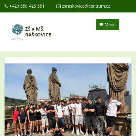
+420 558 425 551
zsraskovice@centrum.cz
Menu