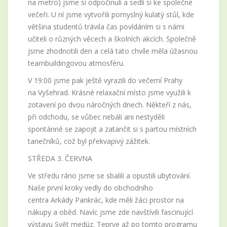
na metro) jsme si odpočinuli a sedli si ke společné
večeři. U ní jsme vytvořili pomyslný kulatý stůl, kde
většina studentů trávila čas povídáním si s námi
učiteli o různých věcech a školních akcích. Společně
jsme zhodnotili den a celá tato chvíle měla úžasnou
teambuildingovou atmosféru.
V 19:00 jsme pak ještě vyrazili do večerní Prahy
na Vyšehrad. Krásné relaxační místo jsme využili k
zotavení po dvou náročných dnech. Někteří z nás,
při odchodu, se vůbec nebáli ani nestyděli
spontánně se zapojit a zatančit si s partou místních
tanečníků, což byl překvapivý zážitek.
STŘEDA 3. ČERVNA
Ve středu ráno jsme se sbalili a opustili ubytování.
Naše první kroky vedly do obchodního
centra Arkády Pankrác, kde měli žáci prostor na
nákupy a oběd. Navíc jsme zde navštívili fascinující
výstavu Svět medúz. Teprve až po tomto programu