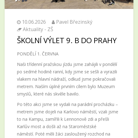
10.06.2026
Pavel Březinský
Aktuality - ZŠ
ŠKOLNÍ VÝLET 9. B DO PRAHY
PONDĚLÍ 1. ČERVNA
Naši třídenní pražskou jízdu jsme zahájili v pondělí
po sedmé hodině ranní, kdy jsme se sešli a vyrazili
vlakem na hlavní nádraží, odkud jsme pokračovali
metrem. Naším úplně prvním cílem bylo Muzeum
smyslů, které nás skvěle bavilo.
Po této akci jsme se vydali na parádní procházku –
metrem jsme dojeli na Karlovo náměstí, vzali jsme
to na Kampu, zamířili k Lennonově zdi a přešli
Karlův most a došli až na
Staroměstské
náměstí. Poté měli žáci zasloužený rozchod na