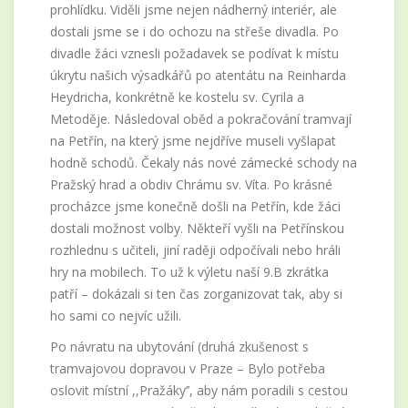
prohlídku. Viděli jsme nejen nádherný interiér, ale
dostali jsme se i do ochozu na střeše divadla. Po
divadle žáci vznesli požadavek se podívat k místu
úkrytu našich výsadkářů po atentátu na Reinharda
Heydricha, konkrétně ke kostelu sv. Cyrila a
Metoděje. Následoval oběd a pokračování tramvají
na Petřín, na který jsme nejdříve museli vyšlapat
hodně schodů. Čekaly nás nové zámecké schody na
Pražský hrad a obdiv Chrámu sv. Víta. Po krásné
procházce jsme konečně došli na Petřín, kde žáci
dostali možnost volby. Někteří vyšli na Petřínskou
rozhlednu s učiteli, jiní raději odpočívali nebo hráli
hry na mobilech. To už k výletu naší 9.B zkrátka
patří – dokázali si ten čas zorganizovat tak, aby si
ho sami co nejvíc užili.
Po návratu na ubytování (druhá zkušenost s
tramvajovou dopravou v Praze – Bylo potřeba
oslovit místní ,,Pražáky’’, aby nám poradili s cestou