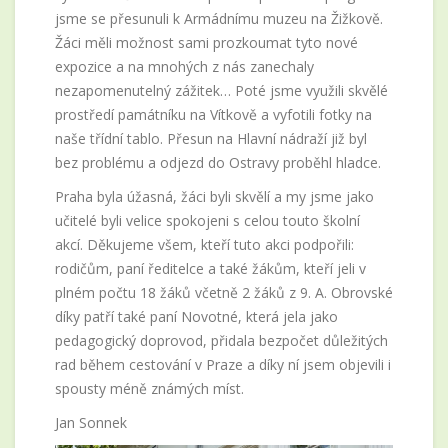
jsme se přesunuli k Armádnímu muzeu na Žižkově.
Žáci měli možnost sami prozkoumat tyto nové
expozice a na mnohých z nás zanechaly
nezapomenutelný zážitek… Poté jsme využili skvělé
prostředí památníku na Vítkově a vyfotili fotky na
naše třídní tablo. Přesun na Hlavní nádraží již byl
bez problému a odjezd do Ostravy proběhl hladce.
Praha byla úžasná, žáci byli skvělí a my jsme jako
učitelé byli velice spokojeni s celou touto školní
akcí. Děkujeme všem, kteří tuto akci podpořili:
rodičům, paní ředitelce a také žákům, kteří jeli v
plném počtu 18 žáků včetně 2 žáků z 9. A. Obrovské
díky patří také paní Novotné, která jela jako
pedagogický doprovod, přidala bezpočet důležitých
rad během cestování v Praze a díky ní jsem objevili i
spousty méně známých míst.
Jan Sonnek