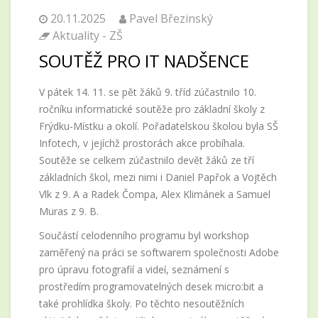
20.11.2025
Pavel Březinský
Aktuality - ZŠ
SOUTĚŽ PRO IT NADŠENCE
V pátek 14. 11. se pět žáků 9. tříd zúčastnilo 10.
ročníku informatické soutěže pro základní školy z
Frýdku-Místku a okolí. Pořadatelskou školou byla SŠ
Infotech, v jejíchž prostorách akce probíhala.
Soutěže se celkem zúčastnilo devět žáků ze tří
základních škol, mezi nimi i Daniel Papřok a Vojtěch
Vlk z 9. A a Radek Čompa, Alex Klimánek a Samuel
Muras z 9. B.
Součástí celodenního programu byl workshop
zaměřený na práci se softwarem společnosti Adobe
pro úpravu fotografií a videí, seznámení s
prostředím programovatelných desek micro:bit a
také prohlídka školy. Po těchto nesoutěžních