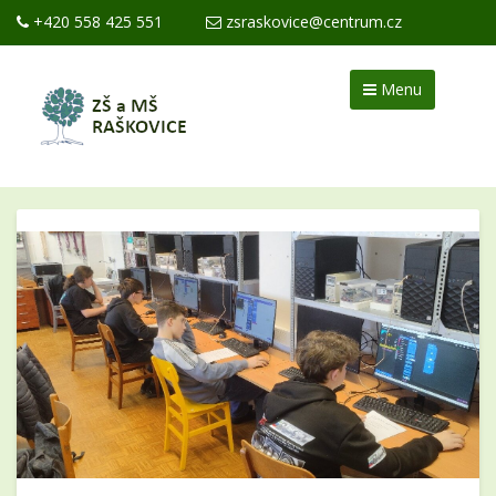
+420 558 425 551
zsraskovice@centrum.cz
Menu