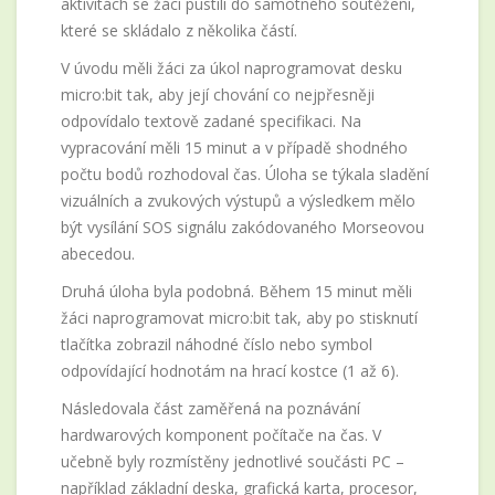
aktivitách se žáci pustili do samotného soutěžení,
které se skládalo z několika částí.
V úvodu měli žáci za úkol naprogramovat desku
micro:bit tak, aby její chování co nejpřesněji
odpovídalo textově zadané specifikaci. Na
vypracování měli 15 minut a v případě shodného
počtu bodů rozhodoval čas. Úloha se týkala sladění
vizuálních a zvukových výstupů a výsledkem mělo
být vysílání SOS signálu zakódovaného Morseovou
abecedou.
Druhá úloha byla podobná. Během 15 minut měli
žáci naprogramovat micro:bit tak, aby po stisknutí
tlačítka zobrazil náhodné číslo nebo symbol
odpovídající hodnotám na hrací kostce (1 až 6).
Následovala část zaměřená na poznávání
hardwarových komponent počítače na čas. V
učebně byly rozmístěny jednotlivé součásti PC –
například základní deska, grafická karta, procesor,