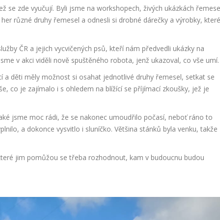
ež se zde vyučují. Byli jsme na workshopech, živých ukázkách řemese
 her různé druhy řemesel a odnesli si drobné dárečky a výrobky, kter
lužby ČR a jejich vycvičených psů, kteří nám předvedli ukázky na
jsme v akci viděli nově spuštěného robota, jenž ukazoval, co vše umí.
 a děti měly možnost si osahat jednotlivé druhy řemesel, setkat se
še, co je zajímalo i s ohledem na blížící se příjímací zkoušky, jež je
také jsme moc rádi, že se nakonec umoudřilo počasí, neboť ráno to
plnilo, a dokonce vysvitlo i sluníčko. Většina stánků byla venku, takže
, které jim pomůžou se třeba rozhodnout, kam v budoucnu budou