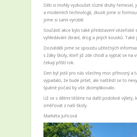
Děti si mohly vyzkoušet různé druhy řemesel, j
a moderních technologií, zkusili jsme si formou
jsme si sami vyrobili.
Součástí akce bylo také představení vězeňské s
vyhledávání zbraní, drog a jiných kousků. Také 
Dozvěděli jsme se spoustu užitečných informací
s žáky školy, kteří již zde chodí a vyptat se na v
čekají příští rok.
Den byl jistě pro nás všechny moc přínosný a 
vypadalo, že bude pršet, ale naštěstí se to nevy
špatné počasí by vše zkomplikovalo.
Už se s dětmi těšíme na další podobné výlety
směřovat z naší školy.
Markéta Juřicová