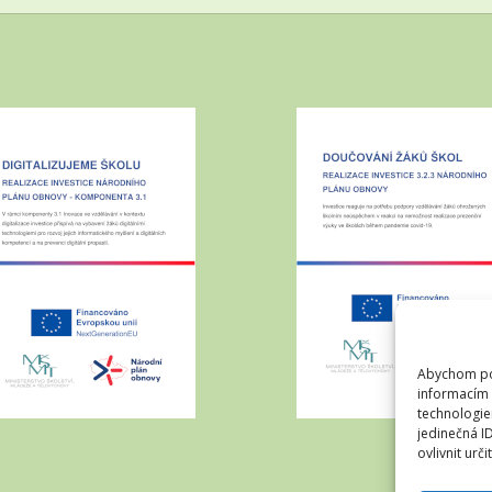
Abychom pos
informacím 
technologie
jedinečná I
ovlivnit urči