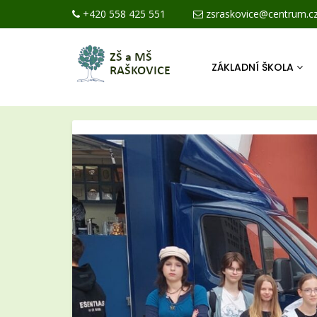
+420 558 425 551
zsraskovice@centrum.c
ZÁKLADNÍ ŠKOLA