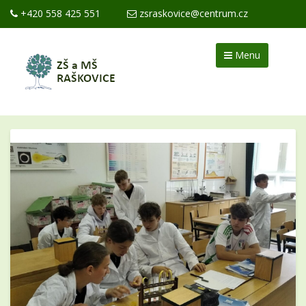
+420 558 425 551
zsraskovice@centrum.cz
Menu