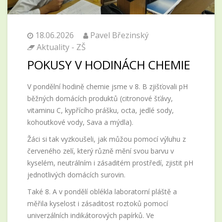
18.06.2026
Pavel Březinský
Aktuality - ZŠ
POKUSY V HODINÁCH CHEMIE
V pondělní hodině chemie jsme v 8. B zjišťovali pH
běžných domácích produktů (citronové šťávy,
vitaminu C, kypřícího prášku, octa, jedlé sody,
kohoutkové vody, Sava a mýdla).
Žáci si tak vyzkoušeli, jak můžou pomocí výluhu z
červeného zelí, který různě mění svou barvu v
kyselém, neutrálním i zásaditém prostředí, zjistit pH
jednotlivých domácích surovin.
Také 8. A v pondělí oblékla laboratorní pláště a
měřila kyselost i zásaditost roztoků pomocí
univerzálních indikátorových papírků. Ve