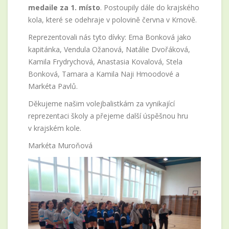
medaile za 1. místo
. Postoupily dále do krajského
kola, které se odehraje v polovině června v Krnově.
Reprezentovali nás tyto dívky: Ema Bonková jako
kapitánka, Vendula Ožanová, Natálie Dvořáková,
Kamila Frydrychová, Anastasia Kovalová, Stela
Bonková, Tamara a Kamila Naji Hmoodové a
Markéta Pavlů.
Děkujeme našim volejbalistkám za vynikající
reprezentaci školy a přejeme další úspěšnou hru
v krajském kole.
Markéta Muroňová