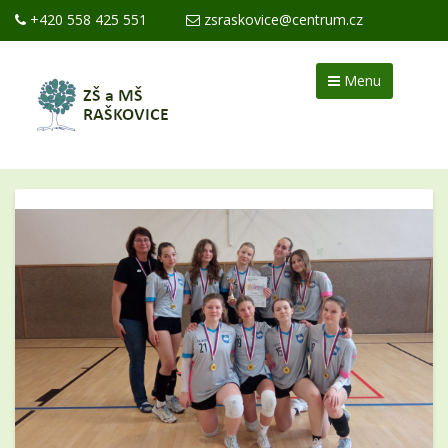
+420 558 425 551
zsraskovice@centrum.cz
Menu