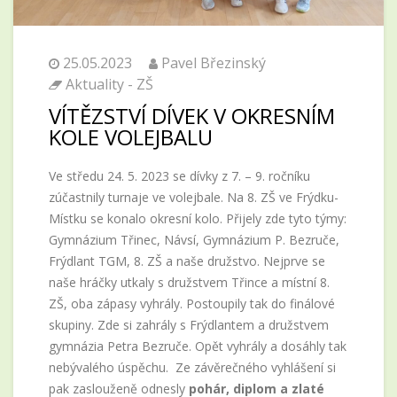
25.05.2023
Pavel Březinský
Aktuality - ZŠ
VÍTĚZSTVÍ DÍVEK V OKRESNÍM
KOLE VOLEJBALU
Ve středu 24. 5. 2023 se dívky z 7. – 9. ročníku
zúčastnily turnaje ve volejbale. Na 8. ZŠ ve Frýdku-
Místku se konalo okresní kolo. Přijely zde tyto týmy:
Gymnázium Třinec, Návsí, Gymnázium P. Bezruče,
Frýdlant TGM, 8. ZŠ a naše družstvo. Nejprve se
naše hráčky utkaly s družstvem Třince a místní 8.
ZŠ, oba zápasy vyhrály. Postoupily tak do finálové
skupiny. Zde si zahrály s Frýdlantem a družstvem
gymnázia Petra Bezruče. Opět vyhrály a dosáhly tak
nebývalého úspěchu. Ze závěrečného vyhlášení si
pak zaslouženě odnesly
pohár, diplom a zlaté